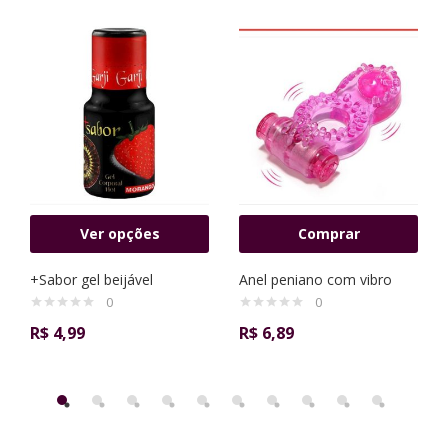
Ver opções
Comprar
+Sabor gel beijável
Anel peniano com vibro
0
0
R$
4,99
R$
6,89