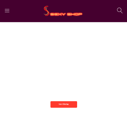
LOGIN
CADASTRO
Digite seu email e senha para entrar.
Salvar login
Esqueceu a senha?
Ver Ofertas