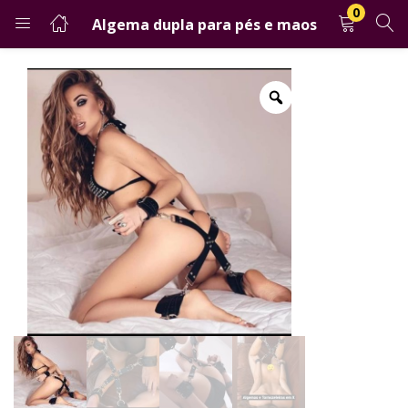
0
Algema dupla para pés e maos
LOGIN
CADASTRO
Digite seu email e senha para entrar.
Salvar login
Esqueceu a senha?