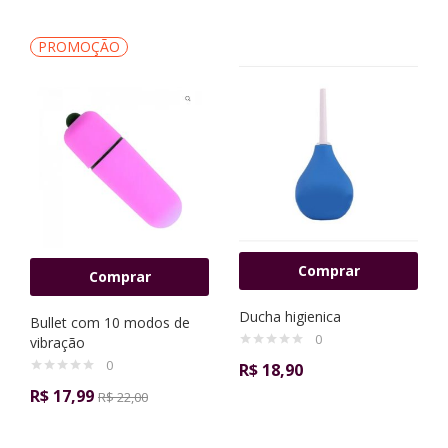
PROMOÇÃO
Comprar
Comprar
Ducha higienica
Bullet com 10 modos de
0
vibração
0
R$
18,90
R$
17,99
R$
22,00